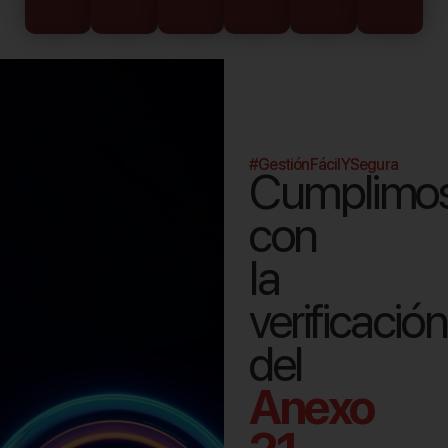
#GestiónFácilYSegura
Cumplimo
con
la
verificación
del
Anexo