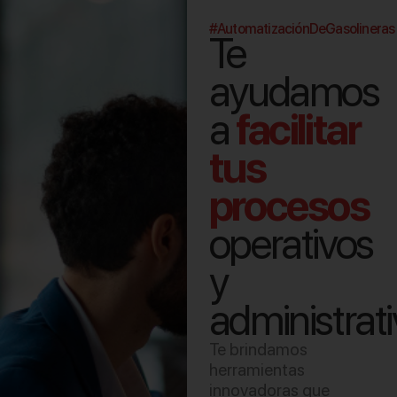
#AutomatizaciónDeGasolineras
Te
ayudamos
a
facilitar
tus
procesos
operativos
y
administrati
Te brindamos
herramientas
innovadoras que