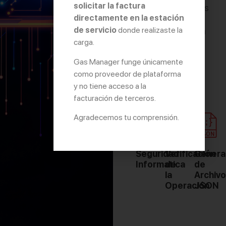
solicitar la factura
técnicas destinadas
directamente en la estación
a preservar la
de servicio
donde realizaste la
confidencialidad, la
integridad,
carga.
conservación,
Gas Manager funge únicamente
confiabilidad y la
como proveedor de plataforma
disponibilidad
y no tiene acceso a la
de la información.
facturación de terceros.
Agradecemos tu comprensión.
Seguridad
Verificación
Genera
Informatica
de
de
la
Archiv
Operación
JSON