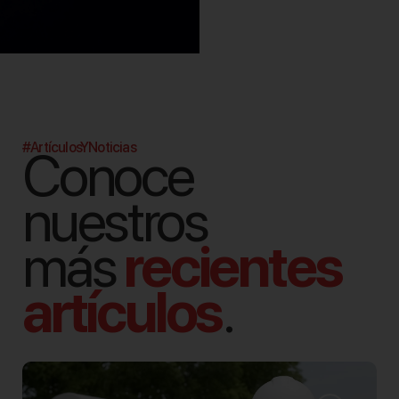
#ArtículosYNoticias
Conoce
nuestros
más
recientes
artículos
.