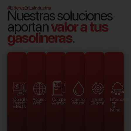
#LíderesEnLaIndustria
Nuestras soluciones
aportan
valor a tus
gasolineras
.
Conciliaciones
Acceso
Compatibilidad
Control
Transmisión
Informació
fiscales
Web
Avanzada
Volumétrico
Eficiente
en
efectivas.
la
Nube