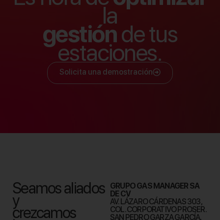
la
gestión
de tus
estaciones.
Solicita una demostración
Seamos aliados
GRUPO GAS MANAGER SA
DE CV
y
AV. LÁZARO CÁRDENAS 303,
crezcamos
COL. CORPORATIVO PROSER.
SAN PEDRO GARZA GARCÍA,